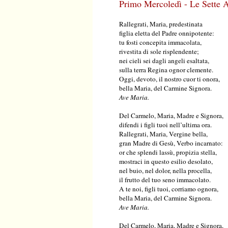
Primo Mercoledì - Le Sette 
Rallegrati, Maria, predestinata
figlia eletta del Padre onnipotente:
tu fosti concepita immacolata,
rivestita di sole risplendente;
nei cieli sei dagli angeli esaltata,
sulla terra Regina ognor clemente.
Oggi, devoto, il nostro cuor ti onora,
bella Maria, del Carmine Signora.
Ave Maria.
Del Carmelo, Maria, Madre e Signora,
difendi i figli tuoi nell’ultima ora.
Rallegrati, Maria, Vergine bella,
gran Madre di Gesù, Verbo incarnato:
or che splendi lassù, propizia stella,
mostraci in questo esilio desolato,
nel buio, nel dolor, nella procella,
il frutto del tuo seno immacolato.
A te noi, figli tuoi, corriamo ognora,
bella Maria, del Carmine Signora.
Ave Maria.
Del Carmelo, Maria, Madre e Signora,