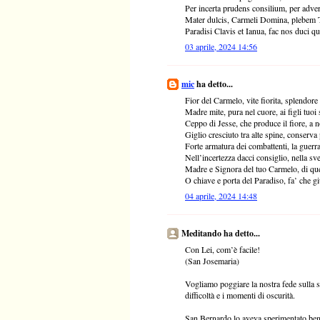
Per incerta prudens consilium, per adver
Mater dulcis, Carmeli Domina, plebem Tu
Paradisi Clavis et Ianua, fac nos duci
03 aprile, 2024 14:56
mic
ha detto...
Fior del Carmelo, vite fiorita, splendore
Madre mite, pura nel cuore, ai figli tuoi s
Ceppo di Jesse, che produce il fiore, a 
Giglio cresciuto tra alte spine, conserva 
Forte armatura dei combattenti, la guerra
Nell’incertezza dacci consiglio, nella sv
Madre e Signora del tuo Carmelo, di quell
O chiave e porta del Paradiso, fa’ che 
04 aprile, 2024 14:48
Meditando ha detto...
Con Lei, com’è facile!
(San Josemaria)
Vogliamo poggiare la nostra fede sulla 
difficoltà e i momenti di oscurità.
San Bernardo lo aveva sperimentato ben