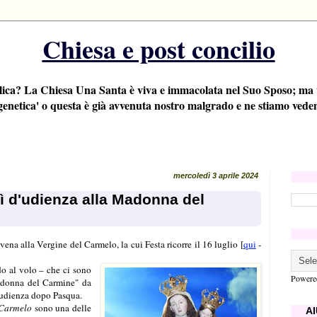
Chiesa e post concilio
lica? La Chiesa Una Santa è viva e immacolata nel Suo Sposo; ma un
genetica' o questa è già avvenuta nostro malgrado e ne stiamo veden
mercoledì 3 aprile 2024
dì d'udienza alla Madonna del
ovena alla Vergine del Carmelo, la cui Festa ricorre il 16 luglio [
qui
-
.
o al volo – che ci sono
Powere
adonna del Carmine" da
l'udienza dopo Pasqua.
 Carmelo
sono una delle
AI