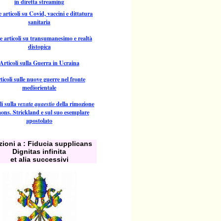
in diretta streaming
 articoli su Covid, vaccini e dittatura
sanitaria
e articoli su transumanesimo e realtà
distopica
Articoli sulla Guerra in Ucraina
ticoli sulle nuove guerre nel fronte
mediorientale
li sulla
vexata quaestio
della rimozione
ons. Strickland e sul suo esemplare
apostolato
ioni a : Fiducia supplicans
Dignitas infinita
et alia successivi