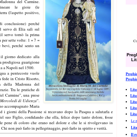
a Madonna del Carmine.
lineare le gioie (le
rra (l'aspetto positivo,
di conclusione) perché
l servo di Elia salì sul
il servo tornò la prima
a per sette volte: 1 + 7 =
Co
e bevi, perché sento un
Pregh
il giorno dedicato alla
Li
a prodigiosa guarigione
a a Napoli nel 1500.
squa a pentecoste vuole
Preghie
a fede in Cristo Risorto,
Preghie
rna della Madonna del
razie. Tra le pratiche di
Lita
del Carmine”, una prese
Lita
Mercoledì di Udienza
”.
Lita
vano accompagnato Maria
Lita
d i giorni della Passione si recavano dopo la Pasqua a salutarla e
Lita
 del suo Figlio, confidando che ella, felice dopo tanto dolore, fosse
Le 
 le pene di coloro che erano nel dolore e che le si rivolgevano in
Lit
. Chi non può farlo in pellegrinaggio, può farlo in spirito e verità.
Il r