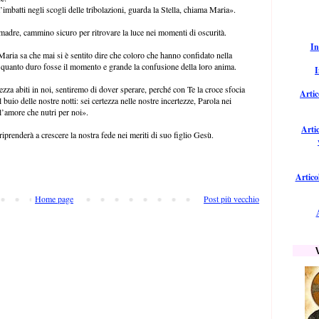
 t’imbatti negli scogli delle tribolazioni, guarda la Stella, chiama Maria».
 madre, cammino sicuro per ritrovare la luce nei momenti di oscurità.
In
 Maria sa che mai si è sentito dire che coloro che hanno confidato nella
quanto duro fosse il momento e grande la confusione della loro anima.
I
za abiti in noi, sentiremo di dover sperare, perché con Te la croce sfocia
Artic
 buio delle nostre notti: sei certezza nelle nostre incertezze, Parola nei
 l’amore che nutri per noi».
Arti
iprenderà a crescere la nostra fede nei meriti di suo figlio Gesù.
Artico
Home page
Post più vecchio