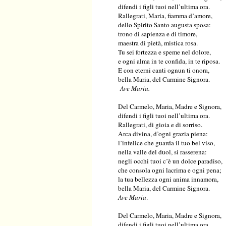
difendi i figli tuoi nell’ultima ora.
Rallegrati, Maria, fiamma d’amore,
dello Spirito Santo augusta sposa:
trono di sapienza e di timore,
maestra di pietà, mistica rosa.
Tu sei fortezza e speme nel dolore,
e ogni alma in te confida, in te riposa.
E con eterni canti ognun ti onora,
bella Maria, del Carmine Signora.
Ave Maria.
Del Carmelo, Maria, Madre e Signora,
difendi i figli tuoi nell’ultima ora.
Rallegrati, di gioia e di sorriso.
Arca divina, d’ogni grazia piena:
l’infelice che guarda il tuo bel viso,
nella valle del duol, si rasserena:
negli occhi tuoi c’è un dolce paradiso,
che consola ogni lacrima e ogni pena;
la tua bellezza ogni anima innamora,
bella Maria, del Carmine Signora.
Ave Maria
.
Del Carmelo, Maria, Madre e Signora,
difendi i figli tuoi nell’ultima ora.