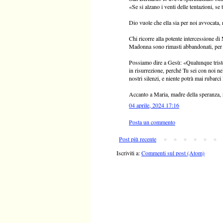
«Se si alzano i venti delle tentazioni, se
Dio vuole che ella sia per noi avvocata,
Chi ricorre alla potente intercessione di
Madonna sono rimasti abbandonati, per 
Possiamo dire a Gesù: «Qualunque tristez
in risurrezione, perché Tu sei con noi nel
nostri silenzi, e niente potrà mai rubarci
Accanto a Maria, madre della speranza, r
04 aprile, 2024 17:16
Posta un commento
Post più recente
Iscriviti a:
Commenti sul post (Atom)