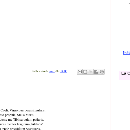
Indic
Pubblicato da
mic
alle
14:00
La C
 Coeli, Virgo puerpera singularis.
sto propitia, Stella Maris.
desse me Tibi servulum patiaris.
uras mentes fragilium, tutelaris!
a tende praesidium Scapularis.