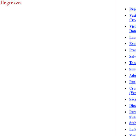
Allegrezze.
Reg
Vexi
Croc
Vict
Dom
Lau
Exul
Prae
Salv
Te 
Sim
Ado
Pan
Crux
(Ven
Sacr
Dies
Par
qua
Sta
La S
Veni