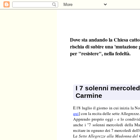
Dove sta andando la Chiesa catto
rischia di subire una 'mutazione 
per "resistere", nella fedeltà.
I 7 solenni mercole
Carmine
È l'8 luglio il giorno in cui inizia la N
qui
] con la recita delle sette Allegrezze
Apprendo proprio oggi – e lo condivid
anche i "7 solenni mercoledì della M
recitare in ognuno dei 7 mercoledì del
Le
Sette Allegrezze alla Madonna del