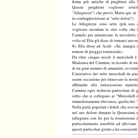
forme più antiche di preghiera all
Queste preghiere vogliono sotto
"Allegrezze") che provò Maria qui in te
in contrapposizione ai "sette dolori").
Le Allegrezze sono sette (più una 
vogliono ricordare le otto volte che i
Carmelo per annunciare la nuvoletta (
volta ed Elia gli disse di tornarci ancor
8): Elia disse ad Acab: «Su, mangia 
rumore di pioggia torrenziale».
Da oltre cinque secoli il mercoledì è 
Madonna del Carmine, in ricordo di un
di un gran numero di ammalati, avvenut
L’iniziativa dei sette mercoledì da pa
essere occasione per rinnovare la nostr
affidando alla intercessione mate
Carmine ogni richiesta particolare di g
culto che si collegano ai “Mercoledì 
immediatamente rilevanza, quella dei “
Nella pietà popolare i fedeli che ave
nel suo dolore durante la Quaresima e
rallegrarsi con lei per la risurrezione
particolarmente sensibile ad alleviare
questi particolari giorni a lei consacrati