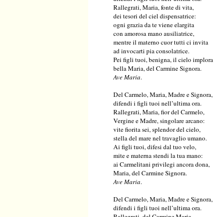
Rallegrati, Maria, fonte di vita,
dei tesori del ciel dispensatrice:
ogni grazia da te viene elargita
con amorosa mano ausiliatrice,
mentre il materno cuor tutti ci invita
ad invocarti pia consolatrice.
Pei figli tuoi, benigna, il cielo implora
bella Maria, del Carmine Signora.
Ave Maria
.
Del Carmelo, Maria, Madre e Signora,
difendi i figli tuoi nell’ultima ora.
Rallegrati, Maria, fior del Carmelo,
Vergine e Madre, singolare arcano:
vite fiorita sei, splendor del cielo,
stella del mare nel travaglio umano.
Ai figli tuoi, difesi dal tuo velo,
mite e materna stendi la tua mano:
ai Carmelitani privilegi ancora dona,
Maria, del Carmine Signora.
Ave Maria
.
Del Carmelo, Maria, Madre e Signora,
difendi i figli tuoi nell’ultima ora.
Rallegrati, del Carmine Maria,