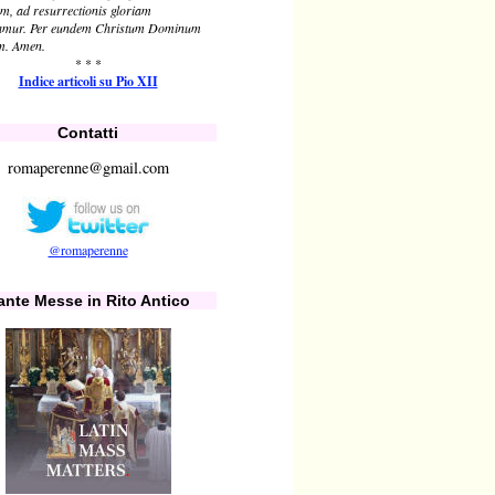
em, ad resurrectionis gloriam
amur. Per eundem Christum Dominum
m. Amen.
* * *
Indice articoli su Pio XII
Contatti
romaperenne@gmail.com
@romaperenne
ante Messe in Rito Antico