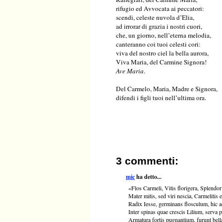
rifugio ed Avvocata ai peccatori:
scendi, celeste nuvola d’Elia,
ad irrorar di grazia i nostri cuori,
che, un giorno, nell’eterna melodia,
canteranno coi tuoi celesti cori:
viva del nostro ciel la bella aurora,
Viva Maria, del Carmine Signora!
Ave Maria
.
Del Carmelo, Maria, Madre e Signora,
difendi i figli tuoi nell’ultima ora.
3 commenti:
mic
ha detto...
«Flos Carmeli, Vitis florigera, Splendor
Mater mitis, sed viri nescia, Carmelitis e
Radix Iesse, germinans flosculum, hic a
Inter spinas quae crescis Lilium, serva p
Armatura fortis pugnantium, furunt bell