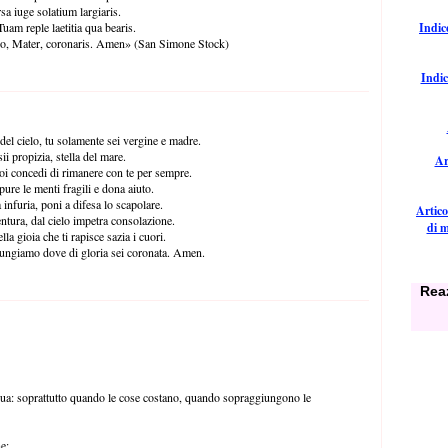
sa iuge solatium largiaris.
am reple laetitia qua bearis.
Indice
 quo, Mater, coronaris. Amen» (San Simone Stock)
Indic
 del cielo, tu solamente sei vergine e madre.
ii propizia, stella del mare.
Ar
noi concedi di rimanere con te per sempre.
pure le menti fragili e dona aiuto.
 infuria, poni a difesa lo scapolare.
Artico
entura, dal cielo impetra consolazione.
di m
a gioia che ti rapisce sazia i cuori.
giungiamo dove di gloria sei coronata. Amen.
Reaz
sua: soprattutto quando le cose costano, quando sopraggiungono le
e: