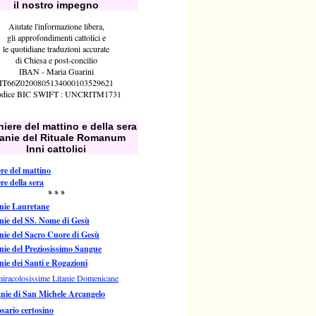
il nostro impegno
Aiutate l'informazione libera,
gli approfondimenti cattolici e
le quotidiane traduzioni accurate
di Chiesa e post-concilio
IBAN - Maria Guarini
IT66Z0200805134000103529621
dice BIC SWIFT : UNCRITM1731
iere del mattino e della sera
tanie del Rituale Romanum
Inni cattolici
re del mattino
re della sera
* * *
nie Lauretane
nie del SS. Nome di Gesù
nie del Sacro Cuore di Gesù
nie del Preziosissimo Sangue
nie dei Santi e Rogazioni
miracolosissime Litanie Domenicane
anie di San Michele Arcangelo
osario certosino