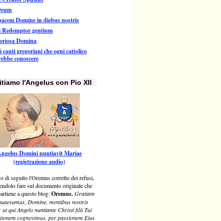
Deum
pacem Domine in diebus nostris
i Redemptor gentium
loriosa Domina
i canti gregoriani che ogni cattolico
rebbe conoscere
itiamo l'Angelus con Pio XII
ngelus Domini nuntiavit Mariae
(registrazione audio)
o di seguito l'Oremus corretto dei refusi,
endolo fare sul documento originale che
artiene a questo blog:
Oremus.
Gratiam
uaesumus, Domine, mentibus nostris
 ut qui Angelo nuntiante Christi filii Tui
tionem cognovimus, per passionem Eius