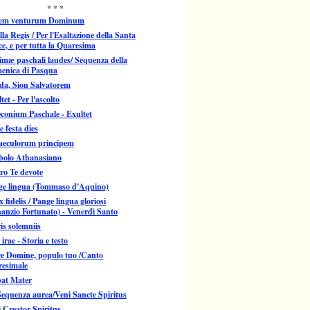
* * *
em venturum Dominum
lla Regis / Per l'Esaltazione della Santa
e, e per tutta la Quaresima
imæ paschali laudes/ Sequenza della
enica di Pasqua
da, Sion Salvatorem
tet - Per l'ascolto
conium Paschale - Exultet
e festa dies
saeculorum principem
bolo Athanasiano
ro Te devote
ge lingua (Tommaso d'Aquino)
 fidelis / Pange lingua gloriosi
anzio Fortunato) - Venerdì Santo
is solemniis
 irae - Storia e testo
ce Domine, populo tuo /Canto
resimale
bat Mater
equenza aurea/Veni Sancte Spiritus
 Creator Spiritus