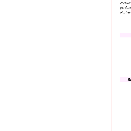
et cruc
perduc
Nostru
S