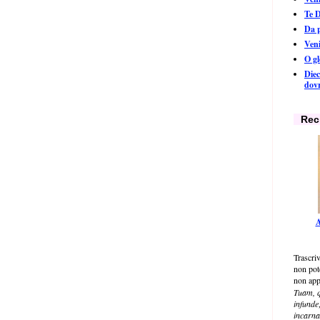
Te 
Da 
Ven
O g
Diec
dov
Rec
A
Trascriv
non pot
non app
Tuam, q
infunde;
incarna