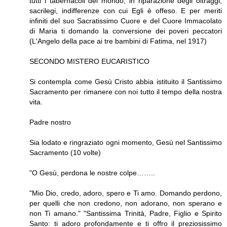
tutti i tabernacoli del mondo, in riparazione degli oltraggi,
sacrilegi, indifferenze con cui Egli è offeso. E per meriti
infiniti del suo Sacratissimo Cuore e del Cuore Immacolato
di Maria ti domando la conversione dei poveri peccatori
(L'Angelo della pace ai tre bambini di Fatima, nel 1917)
SECONDO MISTERO EUCARISTICO
Si contempla come Gesù Cristo abbia istitui­to il Santissimo
Sacramento per rimanere con noi tutto il tempo della nostra
vita.
Padre nostro
Sia lodato e ringraziato ogni momento, Gesù nel Santissimo
Sacramento (10 volte)
"O Gesù, perdona le nostre colpe……..
"Mio Dio, credo, adoro, spero e Ti amo. Domando perdono,
per quelli che non credo­no, non adorano, non sperano e
non Ti amano." "Santissima Trinità, Padre, Figlio e Spirito
Santo: ti adoro profondamente e ti offro il preziosissimo