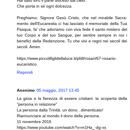
Hai dato loro il pane disceso dal cielo.
Che porta in sé ogni dolcezza.
Preghiamo: Signore Gesù Cristo, che nel mirabile Sacra­
mento dell'Eucarestia ci hai lasciato il memoriale della Tua
Pasqua, fa' che adoria­mo con viva fede il santo mistero del
tuo Corpo e del tuo Sangue, per sentire sempre in noi i
benefici della Redenzione, Tu che vivi e regni nei secoli dei
secoli. Amen.
https://www.piccolifiglidellaluce.it/pfdl/rosari/67-rosario-
eucaristico
Rispondi
Anonimo
05 maggio, 2017 13:45
La gioia e la fierezza di essere cristiani: la scoperta della
"persona in relazione"
La persona dalla Trinità: un dono...dimenticato!
Riannunciare al mondo il dono della persona.
11 novembre 2016
https://www.youtube.com/watch?v=m1Ha_-dg-xs