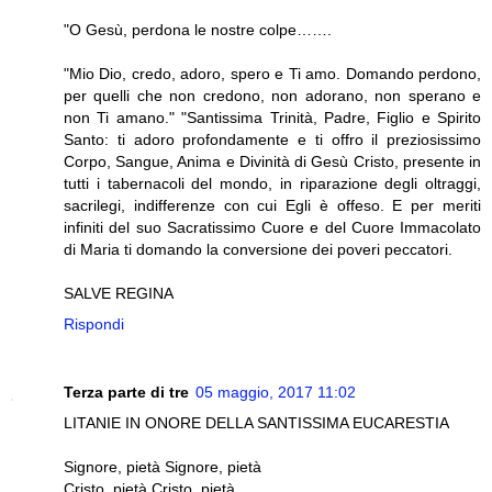
"O Gesù, perdona le nostre colpe…….
"Mio Dio, credo, adoro, spero e Ti amo. Domando perdono,
per quelli che non credo­no, non adorano, non sperano e
non Ti amano." "Santissima Trinità, Padre, Figlio e Spirito
Santo: ti adoro profondamente e ti offro il preziosissimo
Corpo, Sangue, Anima e Divi­nità di Gesù Cristo, presente in
tutti i tabernacoli del mondo, in riparazione degli oltraggi,
sacrilegi, indifferenze con cui Egli è offeso. E per meriti
infiniti del suo Sacratissimo Cuore e del Cuore Immacolato
di Maria ti domando la conversione dei poveri peccatori.
SALVE REGINA
Rispondi
Terza parte di tre
05 maggio, 2017 11:02
LITANIE IN ONORE DELLA SANTISSIMA EUCARESTIA
Signore, pietà Signore, pietà
Cristo, pietà Cristo, pietà