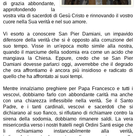
di grazia abbondante,
approfondendo la
vostra vita di sacerdoti di Gesù Cristo e rinnovando il vostro
cuore nella Sua verità e nel suo amore.
Vi esorto a conoscere San Pier Damiani, un impavido
difensore della verità che si è opposto alla corruzione del
suo tempo. Visse in un'epoca molto simile alla nostra,
quando il marciume della sodomia era come un acido che
mangiava la Chiesa. Eppure, credo che se San Pier
Damiani dovesse parlarci oggi, avverrebbe che il degrado
che ora affrontiamo è ancora più insidioso e radicato di
quello che ha affrontato ai suoi tempi.
Mentre innalziamo preghiere per Papa Francesco e tutti i
vescovi, dobbiamo farlo con abbondante carità ma anche
con una chiarezza inflessibile nella verità. Se il Santo
Padre, e i tanti cardinali, vescovi e sacerdoti che si
dichiarano al suo fianco, si rifiutano di richiamare contro la
sirena della sodomia, dobbiamo rimanere saldi. La vera
misericordia verso i nostri fratelli negli Ordini Santi esige che
li richiamiamo instancabilmente alla verità,