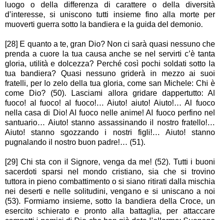
luogo o della differenza di carattere o della diversità
d’interesse, si uniscono tutti insieme fino alla morte per
muoverti guerra sotto la bandiera e la guida del demonio.
[28] E quanto a te, gran Dio? Non ci sarà quasi nessuno che
prenda a cuore la tua causa anche se nel servirti c’è tanta
gloria, utilità e dolcezza? Perché così pochi soldati sotto la
tua bandiera? Quasi nessuno griderà in mezzo ai suoi
fratelli, per lo zelo della tua gloria, come san Michele: Chi è
come Dio? (50). Lasciami allora gridare dappertutto: Al
fuoco! al fuoco! al fuoco!… Aiuto! aiuto! Aiuto!… Al fuoco
nella casa di Dio! Al fuoco nelle anime! Al fuoco perfino nel
santuario… Aiuto! stanno assassinando il nostro fratello!…
Aiuto! stanno sgozzando i nostri figli!… Aiuto! stanno
pugnalando il nostro buon padre!… (51).
[29] Chi sta con il Signore, venga da me! (52). Tutti i buoni
sacerdoti sparsi nel mondo cristiano, sia che si trovino
tuttora in pieno combattimento o si siano ritirati dalla mischia
nei deserti e nelle solitudini, vengano e si uniscano a noi
(53). Formiamo insieme, sotto la bandiera della Croce, un
esercito schierato e pronto alla battaglia, per attaccare