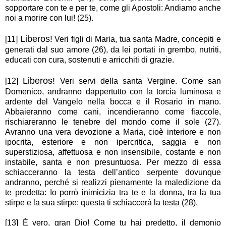
sopportare con te e per te, come gli Apostoli: Andiamo anche
noi a morire con lui! (25).
Liberos!
[11]
Veri figli di Maria, tua santa Madre, concepiti e
generati dal suo amore (26), da lei portati in grembo, nutriti,
educati con cura, sostenuti e arricchiti di grazie.
Liberos!
[12]
Veri servi della santa Vergine. Come san
Domenico, andranno dappertutto con la torcia luminosa e
ardente del Vangelo nella bocca e il Rosario in mano.
Abbaieranno come cani, incendieranno come fiaccole,
rischiareranno le tenebre del mondo come il sole (27).
Avranno una vera devozione a Maria, cioè interiore e non
ipocrita, esteriore e non ipercritica, saggia e non
superstiziosa, affettuosa e non insensibile, costante e non
instabile, santa e non presuntuosa. Per mezzo di essa
schiacceranno la testa dell’antico serpente dovunque
andranno, perché si realizzi pienamente la maledizione da
te predetta: Io porrò inimicizia tra te e la donna, tra la tua
stirpe e la sua stirpe: questa ti schiaccerà la testa (28).
[13] È vero, gran Dio! Come tu hai predetto, il demonio