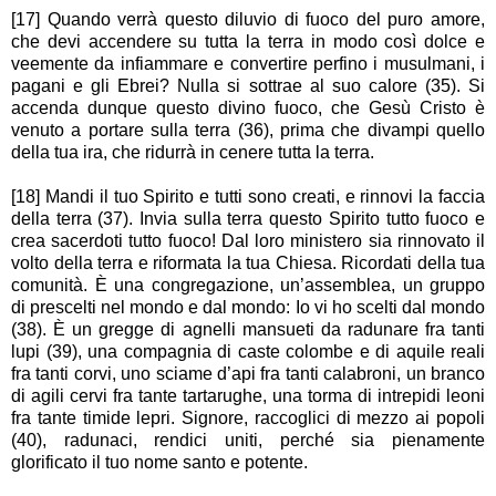
[17] Quando verrà questo diluvio di fuoco del puro amore,
che devi accendere su tutta la terra in modo così dolce e
veemente da infiammare e convertire perfino i musulmani, i
pagani e gli Ebrei? Nulla si sottrae al suo calore (35). Si
accenda dunque questo divino fuoco, che Gesù Cristo è
venuto a portare sulla terra (36), prima che divampi quello
della tua ira, che ridurrà in cenere tutta la terra.
[18] Mandi il tuo Spirito e tutti sono creati, e rinnovi la faccia
della terra (37). Invia sulla terra questo Spirito tutto fuoco e
crea sacerdoti tutto fuoco! Dal loro ministero sia rinnovato il
volto della terra e riformata la tua Chiesa. Ricordati della tua
comunità. È una congregazione, un’assemblea, un gruppo
di prescelti nel mondo e dal mondo: Io vi ho scelti dal mondo
(38). È un gregge di agnelli mansueti da radunare fra tanti
lupi (39), una compagnia di caste colombe e di aquile reali
fra tanti corvi, uno sciame d’api fra tanti calabroni, un branco
di agili cervi fra tante tartarughe, una torma di intrepidi leoni
fra tante timide lepri. Signore, raccoglici di mezzo ai popoli
(40), radunaci, rendici uniti, perché sia pienamente
glorificato il tuo nome santo e potente.