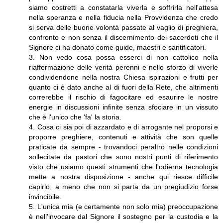
siamo costretti a constatarla viverla e soffrirla nell'attesa
nella speranza e nella fiducia nella Provvidenza che credo
si serva delle buone volontà passate al vaglio di preghiera,
confronto e non senza il discernimento dei sacerdoti che il
Signore ci ha donato come guide, maestri e santificatori.
3. Non vedo cosa possa esserci di non cattolico nella
riaffermazione delle verità perenni e nello sforzo di viverle
condividendone nella nostra Chiesa ispirazioni e frutti per
quanto ci è dato anche al di fuori della Rete, che altrimenti
correrebbe il rischio di fagocitare ed esaurire le nostre
energie in discussioni infinite senza sfociare in un vissuto
che è l'unico che 'fa' la storia.
4. Cosa ci sia poi di azzardato e di arrogante nel proporsi e
proporre preghiere, contenuti e attività che son quelle
praticate da sempre - trovandoci peraltro nelle condizioni
sollecitate da pastori che sono nostri punti di riferimento
visto che usiamo questi strumenti che l'odierna tecnologia
mette a nostra disposizione - anche qui riesce difficile
capirlo, a meno che non si parta da un pregiudizio forse
invincibile.
5. L'unica mia (e certamente non solo mia) preoccupazione
è nell'invocare dal Signore il sostegno per la custodia e la