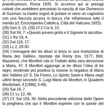
praedicatorum
, Roma 1935. Si accenna qui ai presagi
celesti che avrebbero preceduto la nascita di san Domenico
di Guzman: la madre sognò di portare in seno un cagnolino
con una fiaccola accesa in bocca che infiammava tutto il
mondo (cf. Enciclopedia Cattolica, Città del Vaticano 1825).
(28) Gen 3, 15. (29) Cf 2 Cor 6, 15.
(30) Sal 34, 7: «Questo povero grida e il Signore lo ascolta».
(31) 1 Re 19, 4.
(32) Sal 118, 17.
(33) Lc 2, 29-30.
(34) L’immagine dei tre diluvi si trova in una rivelazione di
Maria des Vallées, riportata dal Renty (ms. 3177, Bibl.
Mazarine), che Montfort cita in Trattato della vera devozione
a Maria, 47. Il Montfort aggiunge ai tre diluvi l’idea di tre
regni, rendendo più positiva la visione in negativo di Maria
des Vallées (cf. S. De Fiores,
Lo Spirito Santo e Maria negli
ultimi tempi secondo S. Luigi Maria da Monftort
, in Quaderni
Monfortani, 4 [1986], 3-48).
(35) Sal 19, 7.
(36) Cf. Lc 12, 49.
(37) Cf. Sal 104, 30. Nella precedente edizione delle Opere
la preghiera che qui il Montfort esprime con le parole del