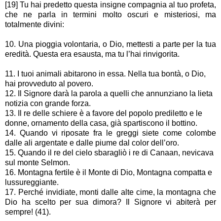
[19] Tu hai predetto questa insigne compagnia al tuo profeta,
che ne parla in termini molto oscuri e misteriosi, ma
totalmente divini:
10. Una pioggia volontaria, o Dio, mettesti a parte per la tua
eredità. Questa era esausta, ma tu l’hai rinvigorita.
11. I tuoi animali abitarono in essa. Nella tua bontà, o Dio,
hai provveduto al povero.
12. Il Signore darà la parola a quelli che annunziano la lieta
notizia con grande forza.
13. Il re delle schiere è a favore del popolo prediletto e le
donne, ornamento della casa, già spartiscono il bottino.
14. Quando vi riposate fra le greggi siete come colombe
dalle ali argentate e dalle piume dal color dell’oro.
15. Quando il re del cielo sbaragliò i re di Canaan, nevicava
sul monte Selmon.
16. Montagna fertile è il Monte di Dio, Montagna compatta e
lussureggiante.
17. Perché invidiate, monti dalle alte cime, la montagna che
Dio ha scelto per sua dimora? Il Signore vi abiterà per
sempre! (41).