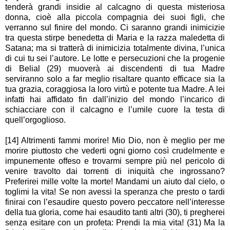
tenderà grandi insidie al calcagno di questa misteriosa
donna, cioè alla piccola compagnia dei suoi figli, che
verranno sul finire del mondo. Ci saranno grandi inimicizie
tra questa stirpe benedetta di Maria e la razza maledetta di
Satana; ma si tratterà di inimicizia totalmente divina, l’unica
di cui tu sei l’autore. Le lotte e persecuzioni che la progenie
di Belial (29) muoverà ai discendenti di tua Madre
serviranno solo a far meglio risaltare quanto efficace sia la
tua grazia, coraggiosa la loro virtù e potente tua Madre. A lei
infatti hai affidato fin dall’inizio del mondo l’incarico di
schiacciare con il calcagno e l’umile cuore la testa di
quell’orgoglioso.
[14] Altrimenti fammi morire! Mio Dio, non è meglio per me
morire piuttosto che vederti ogni giorno così crudelmente e
impunemente offeso e trovarmi sempre più nel pericolo di
venire travolto dai torrenti di iniquità che ingrossano?
Preferirei mille volte la morte! Mandami un aiuto dal cielo, o
toglimi la vita! Se non avessi la speranza che presto o tardi
finirai con l’esaudire questo povero peccatore nell’interesse
della tua gloria, come hai esaudito tanti altri (30), ti pregherei
senza esitare con un profeta: Prendi la mia vita! (31) Ma la