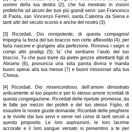
uomini della tua destra (2), che hai mostrato in visioni
profetiche ad alcuni dei tuoi più grandi servi: san Francesco
di Paola, san Vincenzo Ferreri, santa Caterina da Siena e
tanti altri del secolo scorso e anche del nostro (3).
[3] Ricordati, Dio onnipotente, di questa compagnia!
Impegna la forza del tuo braccio non certo affievolito (4), per
farla nascere e giungere alla perfezione. Rinnova i segni e
compi altri prodigi (5); fa’ che sentiamo l’aiuto del tuo
braccio. Tu che puoi trarre da pietre grezze altrettanti figli di
Abramo (6), pronuncia una sola parola divina e manda
buoni operai alla tua messe (7) e buoni missionari alla tua
Chiesa.
[4] Ricordati, Dio misericordioso, dell’amore dimostrato
anticamente al tuo popolo e per lo stesso amore ricordati di
questa congregazione. Ricordati delle ripetute promesse, da
te fatte per mezzo dei profeti e del tuo stesso Figlio, di
esaudire le nostre giuste domande. Ricordati delle preghiere
a te rivolte dai tuoi servi e serve nel corso di tanti secoli a
questo proposito. Le loro aspirazioni, le loro lacrime
accorate e il loro sangue versato si presentino a te per