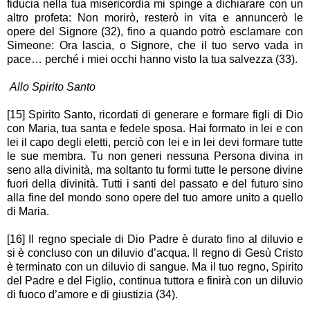
fiducia nella tua misericordia mi spinge a dichiarare con un
altro profeta: Non morirò, resterò in vita e annuncerò le
opere del Signore (32), fino a quando potrò esclamare con
Simeone: Ora lascia, o Signore, che il tuo servo vada in
pace… perché i miei occhi hanno visto la tua salvezza (33).
Allo Spirito Santo
[15] Spirito Santo, ricordati di generare e formare figli di Dio
con Maria, tua santa e fedele sposa. Hai formato in lei e con
lei il capo degli eletti, perciò con lei e in lei devi formare tutte
le sue membra. Tu non generi nessuna Persona divina in
seno alla divinità, ma soltanto tu formi tutte le persone divine
fuori della divinità. Tutti i santi del passato e del futuro sino
alla fine del mondo sono opere del tuo amore unito a quello
di Maria.
[16] Il regno speciale di Dio Padre è durato fino al diluvio e
si è concluso con un diluvio d’acqua. Il regno di Gesù Cristo
è terminato con un diluvio di sangue. Ma il tuo regno, Spirito
del Padre e del Figlio, continua tuttora e finirà con un diluvio
di fuoco d’amore e di giustizia (34).