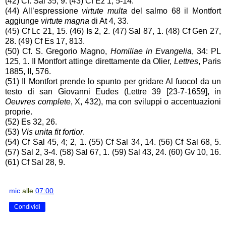
(42) Cf. Sal 35, 9. (43) Cf Ez 1, 5-14.
(44) All’espressione
virtute multa
del salmo 68 il Montfort
aggiunge
virtute magna
di At 4, 33.
(45) Cf Lc 21, 15. (46) Is 2, 2. (47) Sal 87, 1. (48) Cf Gen 27,
28. (49) Cf Es 17, 8­13.
(50) Cf. S. Gregorio Magno,
Homiliae in Evangelia
, 34: PL
125, 1. Il Montfort attinge direttamente da Olier,
Lettres
, Paris
1885, II, 576.
(51) Il Montfort prende lo spunto per gridare Al fuoco! da un
testo di san Giovanni Eudes (Lettre 39 [23-7-1659], in
Oeuvres complete
, X, 432), ma con sviluppi o accentuazioni
proprie.
(52) Es 32, 26.
(53)
Vis unita fit fortior
.
(54) Cf Sal 45, 4; 2, 1. (55) Cf Sal 34, 14. (56) Cf Sal 68, 5.
(57) Sal 2, 3-4. (58) Sal 67, 1. (59) Sal 43, 24. (60) Gv 10, 16.
(61) Cf Sal 28, 9.
mic
alle
07:00
Condividi