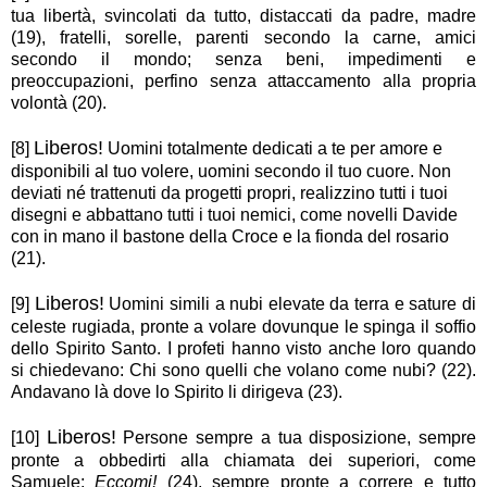
tua libertà, svincolati da tutto, distaccati da padre, madre
(19), fratelli, sorelle, parenti secondo la carne, amici
secondo il mondo; senza beni, impedimenti e
preoccupazioni, perfino senza attaccamento alla propria
volontà (20).
Liberos!
[8]
Uomini totalmente dedicati a te per amore e
disponibili al tuo volere, uomini secondo il tuo cuore. Non
deviati né trattenuti da progetti propri, realizzino tutti i tuoi
disegni e abbattano tutti i tuoi nemici, come novelli Davide
con in mano il bastone della Croce e la fionda del rosario
(21).
Liberos!
[9]
Uomini simili a nubi elevate da terra e sature di
celeste rugiada, pronte a volare dovunque le spinga il soffio
dello Spirito Santo. I profeti hanno visto anche loro quando
si chiedevano: Chi sono quelli che volano come nubi? (22).
Andavano là dove lo Spirito li dirigeva (23).
Liberos!
[10]
Persone sempre a tua disposizione, sempre
pronte a obbedirti alla chiamata dei superiori, come
Samuele:
Eccomi!
(24), sempre pronte a correre e tutto