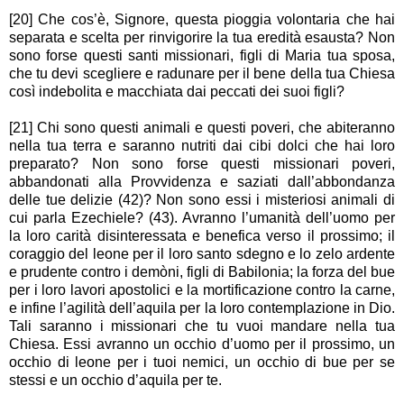
[20] Che cos’è, Signore, questa pioggia volontaria che hai
separata e scelta per rinvigorire la tua eredità esausta? Non
sono forse questi santi missionari, figli di Maria tua sposa,
che tu devi scegliere e radunare per il bene della tua Chiesa
così indebolita e macchiata dai peccati dei suoi figli?
[21] Chi sono questi animali e questi poveri, che abiteranno
nella tua terra e saranno nutriti dai cibi dolci che hai loro
preparato? Non sono forse questi missionari poveri,
abbandonati alla Provvidenza e saziati dall’abbondanza
delle tue delizie (42)? Non sono essi i misteriosi animali di
cui parla Ezechiele? (43). Avranno l’umanità dell’uomo per
la loro carità disinteressata e benefica verso il prossimo; il
coraggio del leone per il loro santo sdegno e lo zelo ardente
e prudente contro i demòni, figli di Babilonia; la forza del bue
per i loro lavori apostolici e la mortificazione contro la carne,
e infine l’agilità dell’aquila per la loro contemplazione in Dio.
Tali saranno i missionari che tu vuoi mandare nella tua
Chiesa. Essi avranno un occhio d’uomo per il prossimo, un
occhio di leone per i tuoi nemici, un occhio di bue per se
stessi e un occhio d’aquila per te.