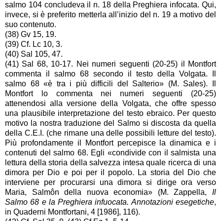
salmo 104 concludeva il n. 18 della Preghiera infocata. Qui,
invece, si è preferito metterla all’inizio del n. 19 a motivo del
suo contenuto.
(38) Gv 15, 19.
(39) Cf. Lc 10, 3.
(40) Sal 105, 47.
(41) Sal 68, 10-17. Nei numeri seguenti (20-25) il Montfort
commenta il salmo 68 secondo il testo della Volgata. Il
salmo 68 «è tra i più difficili del Salterio» (M. Sales). Il
Montfort lo commenta nei numeri seguenti (20-25)
attenendosi alla versione della Volgata, che offre spesso
una plausibile interpretazione del testo ebraico. Per questo
motivo la nostra traduzione del Salmo si discosta da quella
della C.E.I. (che rimane una delle possibili letture del testo).
Più profondamente il Montfort percepisce la dinamica e i
contenuti del salmo 68. Egli «condivide con il salmista una
lettura della storia della salvezza intesa quale ricerca di una
dimora per Dio e poi per il popolo. La storia del Dio che
interviene per procurarsi una dimora si dirige ora verso
Maria, Salmôn della nuova economia» (M. Zappella,
Il
Salmo 68 e la Preghiera infuocata. Annotazioni esegetiche
,
in Quaderni Montfortani, 4 [1986], 116).