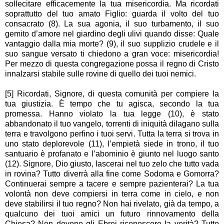
sollecitare efficacemente la tua misericordia. Ma ricordati
soprattutto del tuo amato Figlio: guarda il volto del tuo
consacrato (8). La sua agonia, il suo turbamento, il suo
gemito d’amore nel giardino degli ulivi quando disse: Quale
vantaggio dalla mia morte? (9), il suo supplizio crudele e il
suo sangue versato ti chiedono a gran voce: misericordia!
Per mezzo di questa congregazione possa il regno di Cristo
innalzarsi stabile sulle rovine di quello dei tuoi nemici.
[5] Ricordati, Signore, di questa comunità per compiere la
tua giustizia. È tempo che tu agisca, secondo la tua
promessa. Hanno violato la tua legge (10), è stato
abbandonato il tuo vangelo, torrenti di iniquità dilagano sulla
terra e travolgono perfino i tuoi servi. Tutta la terra si trova in
uno stato deplorevole (11), l’empietà siede in trono, il tuo
santuario è profanato e l’abominio è giunto nel luogo santo
(12). Signore, Dio giusto, lascerai nel tuo zelo che tutto vada
in rovina? Tutto diverrà alla fine come Sodoma e Gomorra?
Continuerai sempre a tacere e sempre pazienterai? La tua
volontà non deve compiersi in terra come in cielo, e non
deve stabilirsi il tuo regno? Non hai rivelato, già da tempo, a
qualcuno dei tuoi amici un futuro rinnovamento della
Chiesa? Non devono gli Ebrei riconoscere la verità? Tutto