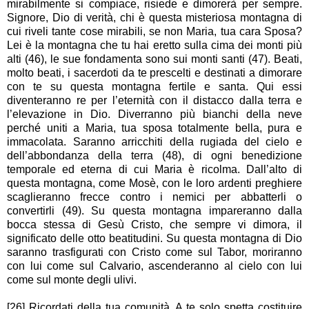
mirabilmente si compiace, risiede e dimorerà per sempre.
Signore, Dio di verità, chi è questa misteriosa montagna di
cui riveli tante cose mirabili, se non Maria, tua cara Sposa?
Lei è la montagna che tu hai eretto sulla cima dei monti più
alti (46), le sue fondamenta sono sui monti santi (47). Beati,
molto beati, i sacerdoti da te prescelti e destinati a dimorare
con te su questa montagna fertile e santa. Qui essi
diventeranno re per l’eternità con il distacco dalla terra e
l’elevazione in Dio. Diverranno più bianchi della neve
perché uniti a Maria, tua sposa totalmente bella, pura e
immacolata. Saranno arricchiti della rugiada del cielo e
dell’abbondanza della terra (48), di ogni benedizione
temporale ed eterna di cui Maria è ricolma. Dall’alto di
questa montagna, come Mosè, con le loro ardenti preghiere
scaglieranno frecce contro i nemici per abbatterli o
convertirli (49). Su questa montagna impareranno dalla
bocca stessa di Gesù Cristo, che sempre vi dimora, il
significato delle otto beatitudini. Su questa montagna di Dio
saranno trasfigurati con Cristo come sul Tabor, moriranno
con lui come sul Calvario, ascenderanno al cielo con lui
come sul monte degli ulivi.
[26] Ricordati della tua comunità. A te solo spetta costituire