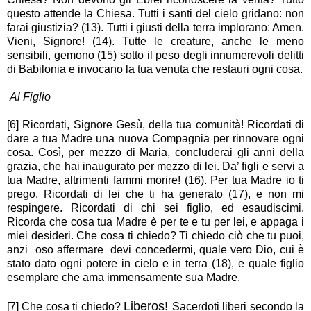
questo attende la Chiesa. Tutti i santi del cielo gridano: non
farai giustizia? (13). Tutti i giusti della terra implorano: Amen.
Vieni, Signore! (14). Tutte le creature, anche le meno
sensibili, gemono (15) sotto il peso degli innumerevoli delitti
di Babilonia e invocano la tua venuta che restauri ogni cosa.
Al Figlio
[6] Ricordati, Signore Gesù, della tua comunità! Ricordati di
dare a tua Madre una nuova Compagnia per rinnovare ogni
cosa. Così, per mezzo di Maria, concluderai gli anni della
grazia, che hai inaugurato per mezzo di lei. Da’ figli e servi a
tua Madre, altrimenti fammi morire! (16). Per tua Madre io ti
prego. Ricordati di lei che ti ha generato (17), e non mi
respingere. Ricordati di chi sei figlio, ed esaudiscimi.
Ricorda che cosa tua Madre è per te e tu per lei, e appaga i
miei desideri. Che cosa ti chiedo? Ti chiedo ciò che tu puoi,
anzi ­ oso affermare ­ devi concedermi, quale vero Dio, cui è
stato dato ogni potere in cielo e in terra (18), e quale figlio
esemplare che ama immensamente sua Madre.
Liberos!
[7] Che cosa ti chiedo?
Sacerdoti liberi secondo la