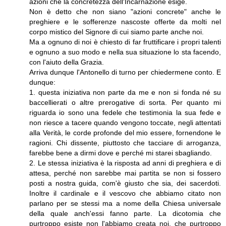
azioni che la concretezza dell'Incarnazione esige.
Non è detto che non siano "azioni concrete" anche le
preghiere e le sofferenze nascoste offerte da molti nel
corpo mistico del Signore di cui siamo parte anche noi.
Ma a ognuno di noi è chiesto di far fruttificare i propri talenti
e ognuno a suo modo e nella sua situazione lo sta facendo,
con l'aiuto della Grazia.
Arriva dunque l'Antonello di turno per chiedermene conto. E
dunque:
1. questa iniziativa non parte da me e non si fonda né su
baccellierati o altre prerogative di sorta. Per quanto mi
riguarda io sono una fedele che testimonia la sua fede e
non riesce a tacere quando vengono toccate, negli attentati
alla Verità, le corde profonde del mio essere, fornendone le
ragioni. Chi dissente, piuttosto che tacciare di arroganza,
farebbe bene a dirmi dove e perché mi starei sbagliando.
2. Le stessa iniziativa è la risposta ad anni di preghiera e di
attesa, perché non sarebbe mai partita se non si fossero
posti a nostra guida, com'è giusto che sia, dei sacerdoti.
Inoltre il cardinale e il vescovo che abbiamo citato non
parlano per se stessi ma a nome della Chiesa universale
della quale anch'essi fanno parte. La dicotomia che
purtroppo esiste non l'abbiamo creata noi, che purtroppo