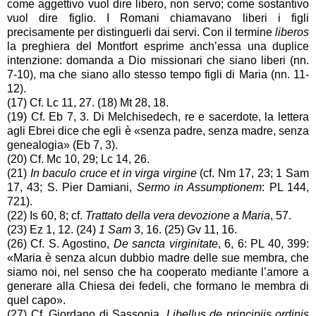
come aggettivo vuol dire libero, non servo; come sostantivo
vuol dire figlio. I Romani chiamavano liberi i figli
precisamente per distinguerli dai servi. Con il termine
liberos
la preghiera del Montfort esprime anch’essa una duplice
intenzione: domanda a Dio missionari che siano liberi (nn.
7-10), ma che siano allo stesso tempo figli di Maria (nn. 11-
12).
(17) Cf. Lc 11, 27. (18) Mt 28, 18.
(19) Cf. Eb 7, 3. Di Melchisedech, re e sacerdote, la lettera
agli Ebrei dice che egli è «senza padre, senza madre, senza
genealogia» (Eb 7, 3).
(20) Cf. Mc 10, 29; Lc 14, 26.
(21)
In baculo cruce et in virga virgine
(cf. Nm 17, 23; 1 Sam
17, 43; S. Pier Damiani,
Sermo in Assumptionem
: PL 144,
721).
(22) Is 60, 8; cf.
Trattato della vera devozione a Maria
, 57.
(23) Ez 1, 12. (24)
1 Sam
3, 16. (25) Gv 11, 16.
(26) Cf. S. Agostino,
De sancta virginitate
, 6, 6: PL 40, 399:
«Maria è senza alcun dubbio madre delle sue membra, che
siamo noi, nel senso che ha cooperato mediante l’amore a
generare alla Chiesa dei fedeli, che formano le membra di
quel capo».
(27) Cf. Giordano di Sassonia,
Libellus de principiis ordinis