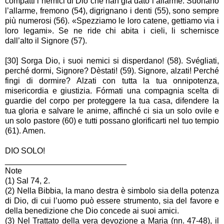
compatti i nemici di Dio che han già dato l’allarme: Suonano
l’allarme, fremono (54), digrignano i denti (55), sono sempre
più numerosi (56). «Spezziamo le loro catene, gettiamo via i
loro legami». Se ne ride chi abita i cieli, li schernisce
dall’alto il Signore (57).
[30] Sorga Dio, i suoi nemici si disperdano! (58). Svégliati,
perché dormi, Signore? Dèstati! (59). Signore, alzati! Perché
fingi di dormire? Alzati con tutta la tua onnipotenza,
misericordia e giustizia. Fórmati una compagnia scelta di
guardie del corpo per proteggere la tua casa, difendere la
tua gloria e salvare le anime, affinché ci sia un solo ovile e
un solo pastore (60) e tutti possano glorificarti nel tuo tempio
(61). Amen.
DIO SOLO!
___________________________
Note
(1) Sal 74, 2.
(2) Nella Bibbia, la mano destra è simbolo sia della potenza
di Dio, di cui l’uomo può essere strumento, sia del favore e
della benedizione che Dio concede ai suoi amici.
(3) Nel Trattato della vera devozione a Maria (nn. 47-48), il