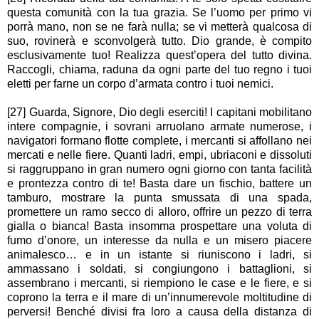
questa comunità con la tua grazia. Se l’uomo per primo vi
porrà mano, non se ne farà nulla; se vi metterà qualcosa di
suo, rovinerà e sconvolgerà tutto. Dio grande, è compito
esclusivamente tuo! Realizza quest’opera del tutto divina.
Raccogli, chiama, raduna da ogni parte del tuo regno i tuoi
eletti per farne un corpo d’armata contro i tuoi nemici.
[27] Guarda, Signore, Dio degli eserciti! I capitani mobilitano
intere compagnie, i sovrani arruolano armate numerose, i
navigatori formano flotte complete, i mercanti si affollano nei
mercati e nelle fiere. Quanti ladri, empi, ubriaconi e dissoluti
si raggruppano in gran numero ogni giorno con tanta facilità
e prontezza contro di te! Basta dare un fischio, battere un
tamburo, mostrare la punta smussata di una spada,
promettere un ramo secco di alloro, offrire un pezzo di terra
gialla o bianca! Basta insomma prospettare una voluta di
fumo d’onore, un interesse da nulla e un misero piacere
animalesco… e in un istante si riuniscono i ladri, si
ammassano i soldati, si congiungono i battaglioni, si
assembrano i mercanti, si riempiono le case e le fiere, e si
coprono la terra e il mare di un’innumerevole moltitudine di
perversi! Benché divisi fra loro a causa della distanza di