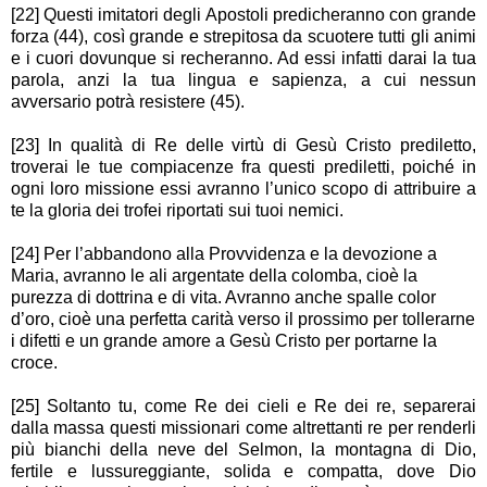
[22] Questi imitatori degli Apostoli predicheranno con grande
forza (44), così grande e strepitosa da scuotere tutti gli animi
e i cuori dovunque si recheranno. Ad essi infatti darai la tua
parola, anzi la tua lingua e sapienza, a cui nessun
avversario potrà resistere (45).
[23] In qualità di Re delle virtù di Gesù Cristo prediletto,
troverai le tue compiacenze fra questi prediletti, poiché in
ogni loro missione essi avranno l’unico scopo di attribuire a
te la gloria dei trofei riportati sui tuoi nemici.
[24] Per l’abbandono alla Provvidenza e la devozione a
Maria, avranno le ali argentate della colomba, cioè la
purezza di dottrina e di vita. Avranno anche spalle color
d’oro, cioè una perfetta carità verso il prossimo per tollerarne
i difetti e un grande amore a Gesù Cristo per portarne la
croce.
[25] Soltanto tu, come Re dei cieli e Re dei re, separerai
dalla massa questi missionari come altrettanti re per renderli
più bianchi della neve del Selmon, la montagna di Dio,
fertile e lussureggiante, solida e compatta, dove Dio