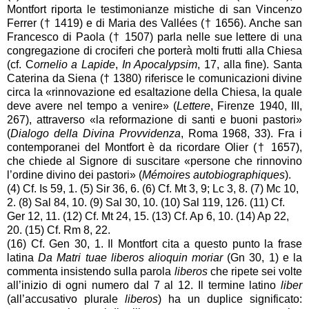
Montfort riporta le testimonianze mistiche di san Vincenzo
Ferrer († 1419) e di Maria des Vallées († 1656). Anche san
Francesco di Paola († 1507) parla nelle sue lettere di una
congregazione di crociferi che porterà molti frutti alla Chiesa
(cf. C
ornelio a Lapide
,
In Apocalypsim
, 17, alla fine). Santa
Caterina da Siena († 1380) riferisce le comunicazioni divine
circa la «rinnovazione ed esaltazione della Chiesa, la quale
deve avere nel tempo a venire» (
Lettere
, Firenze 1940, III,
267), attraverso «la reformazione di santi e buoni pastori»
(
Dialogo della Divina Provvidenza
, Roma 1968, 33). Fra i
contemporanei del Montfort è da ricordare Olier († 1657),
che chiede al Signore di suscitare «persone che rinnovino
l’ordine divino dei pastori» (
Mémoires autobiographiques
).
(4) Cf. Is 59, 1. (5) Sir 36, 6. (6) Cf. Mt 3, 9; Lc 3, 8. (7) Mc 10,
2. (8) Sal 84, 10. (9) Sal 30, 10. (10) Sal 119, 126. (11) Cf.
Ger 12, 11. (12) Cf. Mt 24, 15. (13) Cf. Ap 6, 10. (14) Ap 22,
20. (15) Cf. Rm 8, 22.
(16) Cf. Gen 30, 1. Il Montfort cita a questo punto la frase
latina
Da Matri tuae liberos alioquin moriar
(Gn 30, 1) e la
commenta insistendo sulla parola
liberos
che ripete sei volte
all’inizio di ogni numero dal 7 al 12. Il termine latino
liber
(all’accusativo plurale
liberos
) ha un duplice significato: