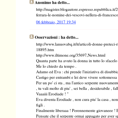
Anonimo ha detto...
http://magister.blogautore.espresso.repubblica.it/
ferrara-le-nomine-dei-vescovi-nellera-di-francesco
06 febbraio, 2017 19:34
Osservazioni : ha detto...
http://www.lanuovabq.it/it/articoli-donne-preteci-r
18895.htm
http://www.iltimone.org/35697,News.html
Quanta parte ha avuto la donna in tutto lo sfacelo
Me lo chiedo da tempo .
Adamo ed Eva : chi prende l'iniziativa di disubbid
Castigo per entrambi e lei deve vivere sottomessa 
Per un po' ci sta , ma l'antico serpente nuovamente
, tu vali molto di piu' , sei bella , desiderabile , fal
Vaaaiii Erodiade ! "
Eva diventa Erodiade , non cura piu' la casa , non
figli .
Finalmente liberaaa ! Perennemente giovaneee ! E
Pensate che il serpente ormai appagato per aver s