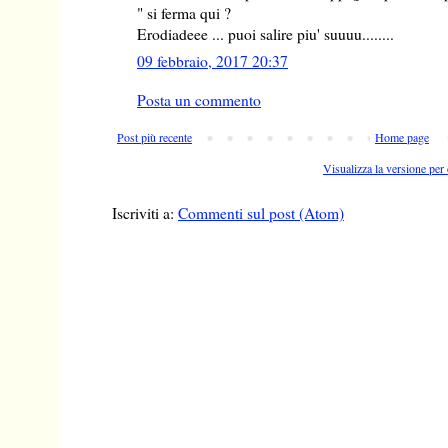
" si ferma qui ?
Erodiadeee ... puoi salire piu' suuuu........
09 febbraio, 2017 20:37
Posta un commento
Post più recente
Home page
Visualizza la versione per 
Iscriviti a:
Commenti sul post (Atom)