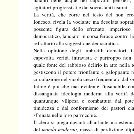
natanti nelle acque dei capovolti pensieri, 
agitatori progressisti e dai sovrastanti usurai.
La verità, che corre nel testo del non cre
Ionesco, rivela la vociante ma desolata sopraf
possente figura dello sfrenato, imperios
democratico, lanciato in corsa feroce contro l
refrattario alla suggestione democratica.
Nella opinione degli umbratili domatori, i
capovolta verità, intravista e purtroppo non
quale fonte del rabbioso delirio in atto nella 
gestiscono il potere trionfante e galoppante n
circolazione nel vicolo cieco frequentato dal
ra
Infine è più che mai evidente l'insanabile con
dissanguata ideologia moderna alla verità de
quantunque vilipesa e combattuta dal pote
timidezza e dal conformismo dei pastori cian
sfrenata nelle loro parrocchie.
Il clero si piega davanti all'urlante ma estenu
del
mondo moderno
, massa di perdizione, dipi