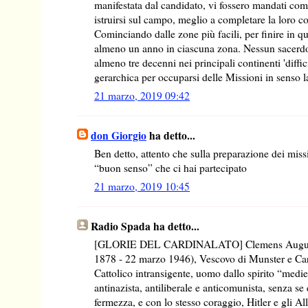
manifestata dal candidato, vi fossero mandati come
istruirsi sul campo, meglio a completare la loro 
Cominciando dalle zone più facili, per finire in que
almeno un anno in ciascuna zona. Nessun sacerdo
almeno tre decenni nei principali continenti 'diffici
gerarchica per occuparsi delle Missioni in senso l
21 marzo, 2019 09:42
don Giorgio
ha detto...
Ben detto, attento che sulla preparazione dei mis
“buon senso” che ci hai partecipato
21 marzo, 2019 10:45
Radio Spada ha detto...
[GLORIE DEL CARDINALATO] Clemens August d
1878 - 22 marzo 1946), Vescovo di Munster e Ca
Cattolico intransigente, uomo dallo spirito “mediev
antinazista, antiliberale e anticomunista, senza se
fermezza, e con lo stesso coraggio, Hitler e gli All