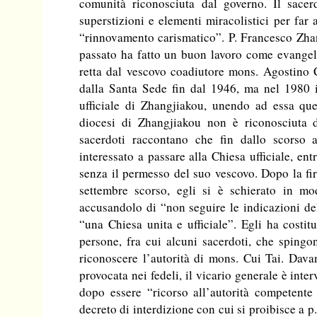
comunità riconosciuta dal governo. Il sacer
superstizioni e elementi miracolistici per far
“rinnovamento carismatico”. P. Francesco Zhan
passato ha fatto un buon lavoro come evangel
retta dal vescovo coadiutore mons. Agostino C
dalla Santa Sede fin dal 1946, ma nel 1980 i
ufficiale di Zhangjiakou, unendo ad essa qu
diocesi di Zhangjiakou non è riconosciuta d
sacerdoti raccontano che fin dallo scorso 
interessato a passare alla Chiesa ufficiale, en
senza il permesso del suo vescovo. Dopo la fi
settembre scorso, egli si è schierato in m
accusandolo di “non seguire le indicazioni d
“una Chiesa unita e ufficiale”. Egli ha costi
persone, fra cui alcuni sacerdoti, che spingo
riconoscere l’autorità di mons. Cui Tai. Davan
provocata nei fedeli, il vicario generale è inte
dopo essere “ricorso all’autorità competente
decreto di interdizione con cui si proibisce a p